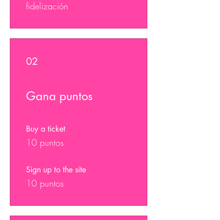
fidelización
02
Gana puntos
Buy a ticket
10 puntos
Sign up to the site
10 puntos