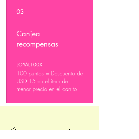
03
Canjea
recompensas
LOYAL100X
100 puntos = Descuento de
USD 15 en el ítem de
menor precio en el carrito
¡Únete a nuestra lista 