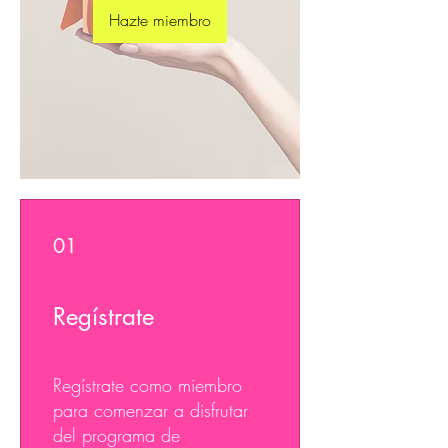
Hazte miembro
01
Regístrate
Regístrate como miembro
para comenzar a disfrutar
del programa de