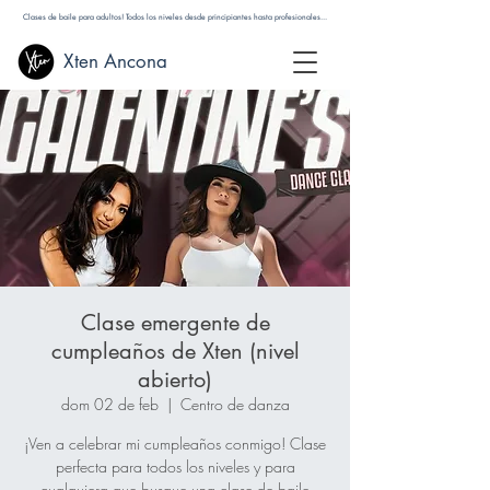
Clases de baile para adultos! Todos los niveles desde principiantes hasta profesionales...
Xten Ancona
Clase emergente de
cumpleaños de Xten (nivel
abierto)
dom 02 de feb
  |  
Centro de danza
¡Ven a celebrar mi cumpleaños conmigo! Clase
perfecta para todos los niveles y para
cualquiera que busque una clase de baile