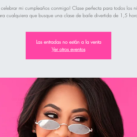
 celebrar mi cumpleaños conmigo! Clase perfecta para todos los ni
ra cualquiera que busque una clase de baile divertida de 1,5 hor
Las entradas no están a la venta
Ver otros eventos