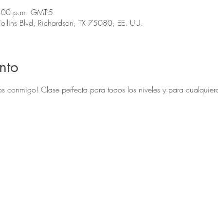
5:00 p.m. GMT-5
llins Blvd, Richardson, TX 75080, EE. UU.
nto
s conmigo! Clase perfecta para todos los niveles y para cualquie