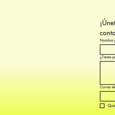
¡Únet
conta
Nombre y
¿Tienes p
Correo el
Quie