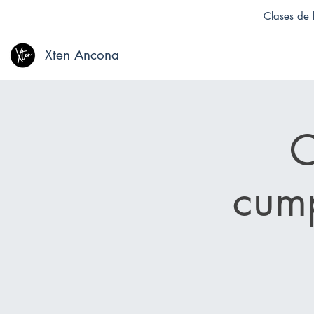
Clases de b
Xten Ancona
C
cump