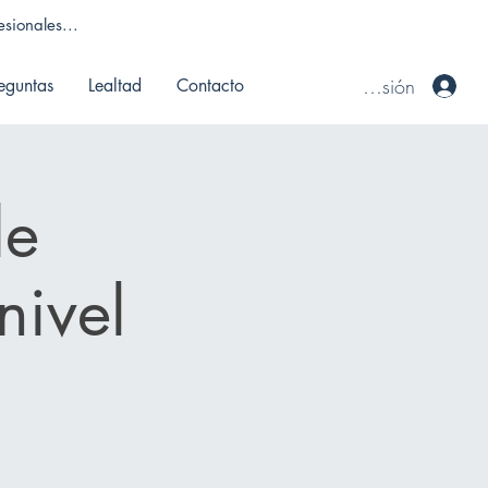
sionales...
Iniciar sesión
eguntas
Lealtad
Contacto
de
nivel