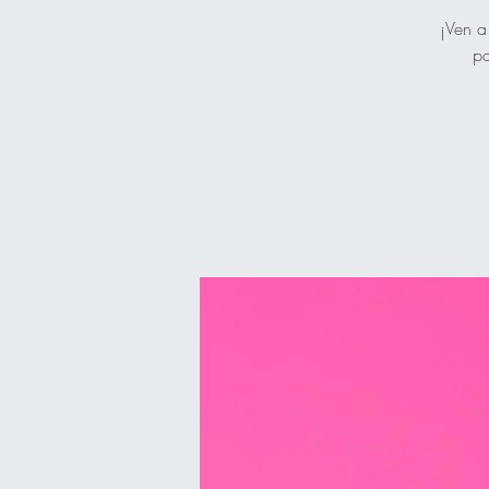
¡Ven a
pa