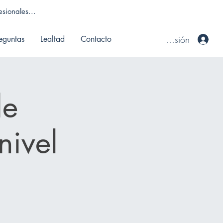
sionales...
Iniciar sesión
eguntas
Lealtad
Contacto
de
nivel