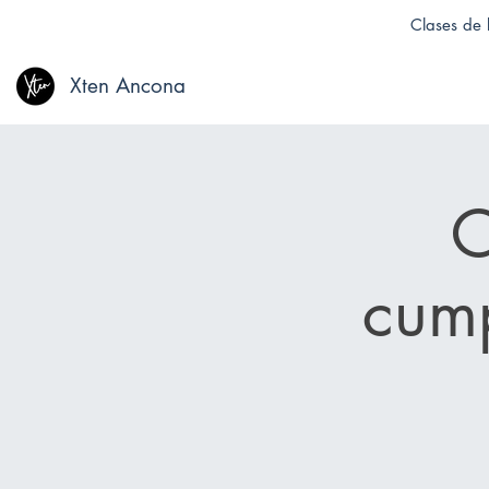
Clases de b
Xten Ancona
C
cump