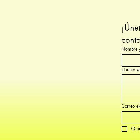
¡Únet
conta
Nombre y
¿Tienes p
Correo el
Quie