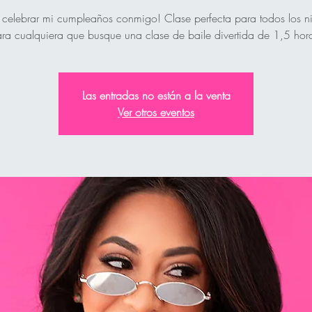
 celebrar mi cumpleaños conmigo! Clase perfecta para todos los ni
ra cualquiera que busque una clase de baile divertida de 1,5 hor
Las entradas no están a la venta
Ver otros eventos