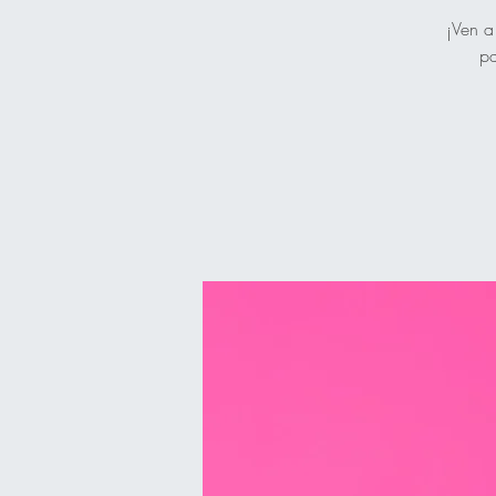
¡Ven a
pa