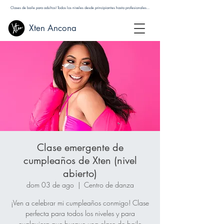
Clases de baile para adultos! Todos los niveles desde principiantes hasta profesionales...
Xten Ancona
Clase emergente de
cumpleaños de Xten (nivel
abierto)
dom 03 de ago
  |  
Centro de danza
¡Ven a celebrar mi cumpleaños conmigo! Clase
perfecta para todos los niveles y para
cualquiera que busque una clase de baile