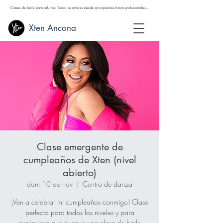
Clases de baile para adultos! Todos los niveles desde principiantes hasta profesionales...
Xten Ancona
Clase emergente de
cumpleaños de Xten (nivel
abierto)
dom 10 de nov
  |  
Centro de danza
¡Ven a celebrar mi cumpleaños conmigo! Clase
perfecta para todos los niveles y para
cualquiera que busque una clase de baile